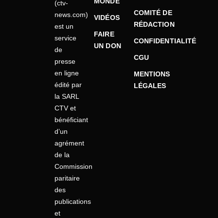
MONDE
(ctv-
COMITÉ DE
news.com)
VIDÉOS
RÉDACTION
est un
FAIRE
service
CONFIDENTIALITÉ
UN DON
de
CGU
presse
en ligne
MENTIONS
édité par
LÉGALES
la SARL
CTV et
bénéficiant
d’un
agrément
de la
Commission
paritaire
des
publications
et