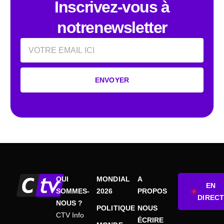
Inscrivez-vous à
notrenewsletter
Email
ENVOYER
QUI
MONDIAL
A
EN
SOMMES-
2026
PROPOS
DIRECT
NOUS ?
POLITIQUE
NOUS
CTV Info
ÉCRIRE