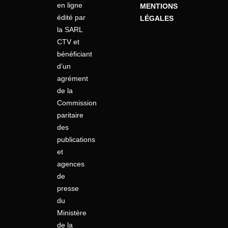
en ligne
MENTIONS
édité par
LÉGALES
la SARL
CTV et
bénéficiant
d’un
agrément
de la
Commission
paritaire
des
publications
et
agences
de
presse
du
Ministère
de la