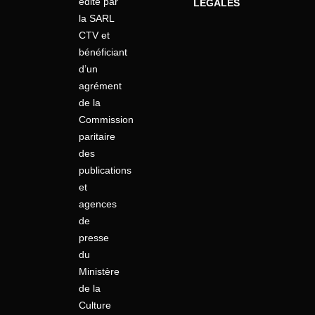
édité par
LÉGALES
la SARL
CTV et
bénéficiant
d’un
agrément
de la
Commission
paritaire
des
publications
et
agences
de
presse
du
Ministère
de la
Culture