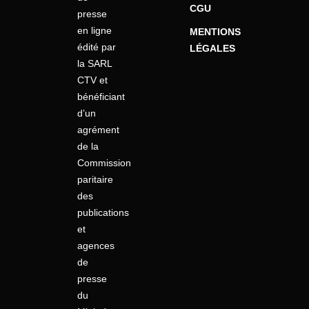
CGU
presse
en ligne
MENTIONS
édité par
LÉGALES
la SARL
CTV et
bénéficiant
d’un
agrément
de la
Commission
paritaire
des
publications
et
agences
de
presse
du