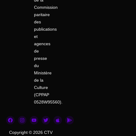
de la
Commission
paritaire
des
publications
et
agences
de
presse
du
Ministère
de la
Culture
(CPPAP
0528W95560).
F
I
Y
T
A
G
a
n
o
w
p
o
c
s
u
i
p
o
e
t
t
t
l
g
Copyright © 2026 CTV