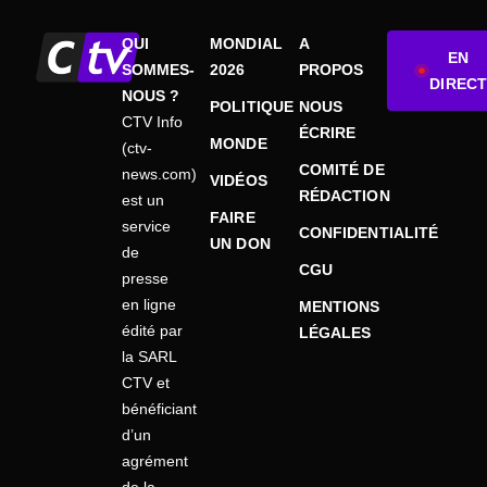
QUI
MONDIAL
A
EN
SOMMES-
2026
PROPOS
DIRECT
NOUS ?
POLITIQUE
NOUS
CTV Info
ÉCRIRE
MONDE
(ctv-
COMITÉ DE
news.com)
VIDÉOS
RÉDACTION
est un
FAIRE
service
CONFIDENTIALITÉ
UN DON
de
CGU
presse
en ligne
MENTIONS
édité par
LÉGALES
la SARL
CTV et
bénéficiant
d’un
agrément