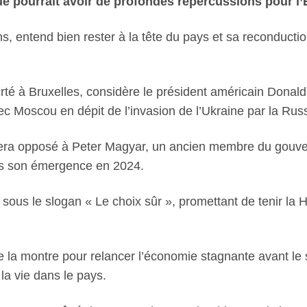
sue pourrait avoir de profondes répercussions pour l
s, entend bien rester à la tête du pays et sa reconducti
eurté à Bruxelles, considère le président américain Dona
ec Moscou en dépit de l’invasion de l’Ukraine par la Rus
 sera opposé à Peter Magyar, un ancien membre du gouver
uis son émergence en 2024.
sous le slogan « Le choix sûr », promettant de tenir la H
 la montre pour relancer l’économie stagnante avant le sc
la vie dans le pays.