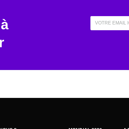
Email
 à
r