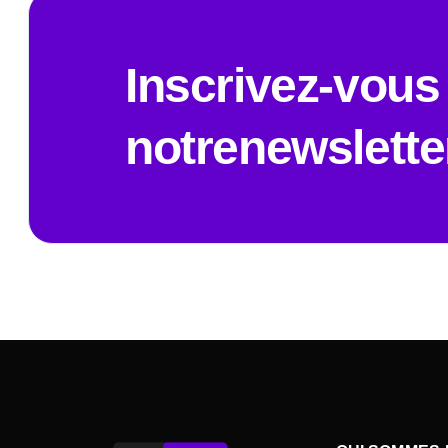
Inscrivez-vous
notrenewslette