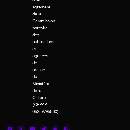
d’un
agrément
de la
Commission
paritaire
des
publications
et
agences
de
presse
du
Ministère
de la
Culture
(CPPAP
0528W95560).
F
I
Y
T
A
G