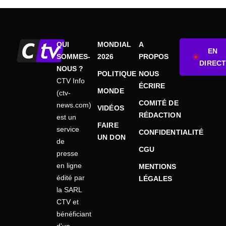
QUI
MONDIAL
A
EN
SOMMES-
2026
PROPOS
DIRECT
NOUS ?
POLITIQUE
NOUS
CTV Info
ÉCRIRE
MONDE
(ctv-
COMITÉ DE
news.com)
VIDÉOS
RÉDACTION
est un
FAIRE
service
CONFIDENTIALITÉ
UN DON
de
CGU
presse
en ligne
MENTIONS
édité par
LÉGALES
la SARL
CTV et
bénéficiant