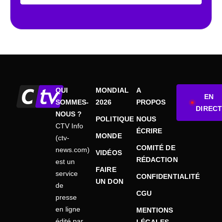
QUI
MONDIAL
A
EN
SOMMES-
2026
PROPOS
DIRECT
NOUS ?
POLITIQUE
NOUS
CTV Info
ÉCRIRE
MONDE
(ctv-
COMITÉ DE
news.com)
VIDÉOS
RÉDACTION
est un
FAIRE
service
CONFIDENTIALITÉ
UN DON
de
CGU
presse
en ligne
MENTIONS
édité par