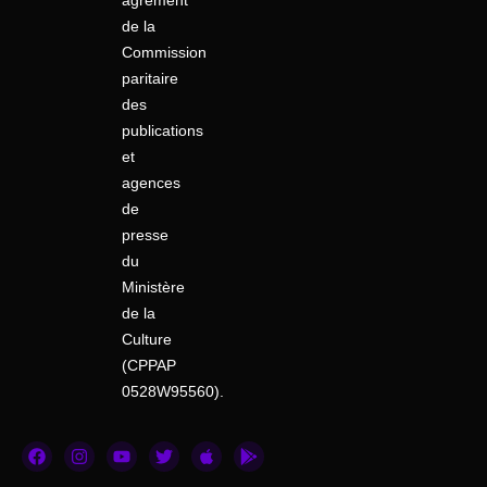
agrément
de la
Commission
paritaire
des
publications
et
agences
de
presse
du
Ministère
de la
Culture
(CPPAP
0528W95560).
F
I
Y
T
A
G
a
n
o
w
p
o
c
s
u
i
p
o