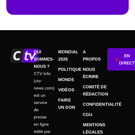
QUI
MONDIAL
A
EN
SOMMES-
2026
PROPOS
DIRECT
NOUS ?
POLITIQUE
NOUS
CTV Info
ÉCRIRE
MONDE
(ctv-
COMITÉ DE
news.com)
VIDÉOS
RÉDACTION
est un
FAIRE
service
CONFIDENTIALITÉ
UN DON
de
CGU
presse
en ligne
MENTIONS
édité par
LÉGALES