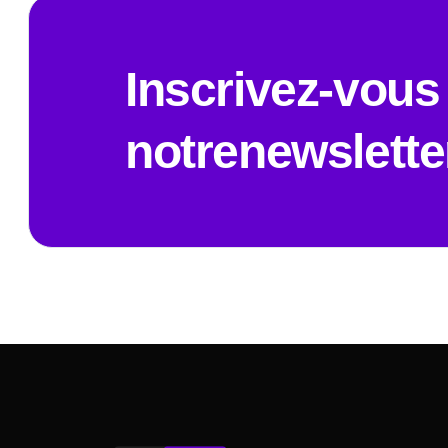
Inscrivez-vous
notrenewslette