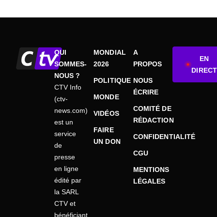
QUI
MONDIAL
A
EN
SOMMES-
2026
PROPOS
DIRECT
NOUS ?
POLITIQUE
NOUS
CTV Info
ÉCRIRE
MONDE
(ctv-
COMITÉ DE
news.com)
VIDÉOS
RÉDACTION
est un
FAIRE
service
CONFIDENTIALITÉ
UN DON
de
CGU
presse
en ligne
MENTIONS
édité par
LÉGALES
la SARL
CTV et
bénéficiant