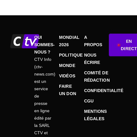
QUI
MONDIAL
A
EN
SOMMES-
2026
PROPOS
DIRECT
NOUS ?
POLITIQUE
NOUS
CTV Info
ÉCRIRE
MONDE
(ctv-
COMITÉ DE
news.com)
VIDÉOS
RÉDACTION
est un
FAIRE
service
CONFIDENTIALITÉ
UN DON
de
CGU
presse
en ligne
MENTIONS
édité par
LÉGALES
la SARL
CTV et