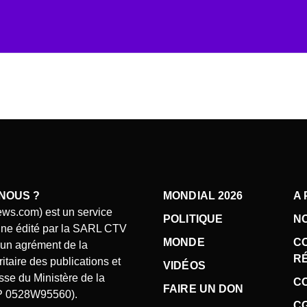
NOUS ?
MONDIAL 2026
A
ews.com) est un service
POLITIQUE
N
gne édité par la SARL CTV
MONDE
C
d’un agrément de la
R
taire des publications et
VIDÉOS
se du Ministère de la
CO
FAIRE UN DON
P 0528W95560).
C