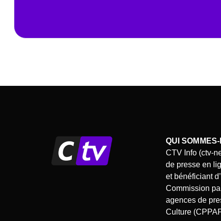
QUI SOMMES-
CTV Info (ctv-n
de presse en li
et bénéficiant 
Commission pari
agences de pres
Culture (CPPA