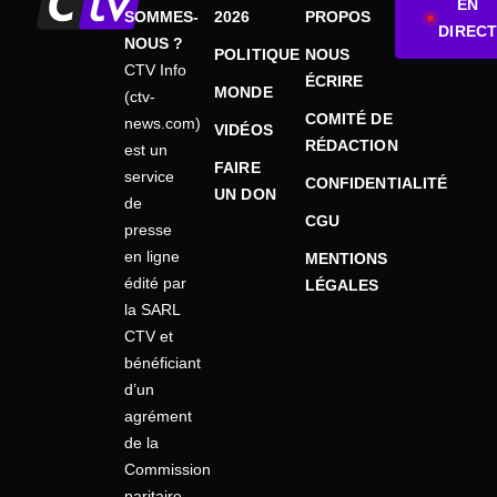
EN
SOMMES-
2026
PROPOS
DIRECT
NOUS ?
POLITIQUE
NOUS
CTV Info
ÉCRIRE
MONDE
(ctv-
COMITÉ DE
news.com)
VIDÉOS
RÉDACTION
est un
FAIRE
service
CONFIDENTIALITÉ
UN DON
de
CGU
presse
en ligne
MENTIONS
édité par
LÉGALES
la SARL
CTV et
bénéficiant
d’un
agrément
de la
Commission
paritaire