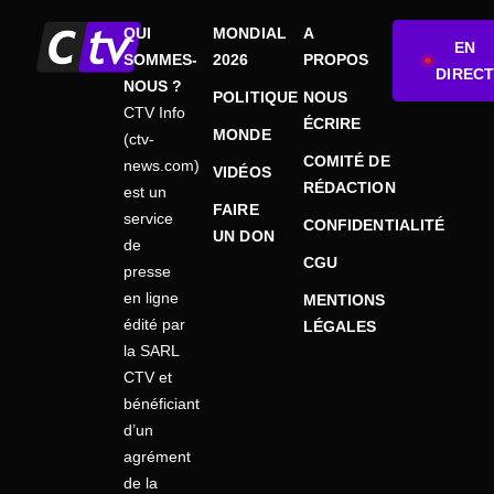
QUI
MONDIAL
A
EN
SOMMES-
2026
PROPOS
DIRECT
NOUS ?
POLITIQUE
NOUS
CTV Info
ÉCRIRE
MONDE
(ctv-
COMITÉ DE
news.com)
VIDÉOS
RÉDACTION
est un
FAIRE
service
CONFIDENTIALITÉ
UN DON
de
CGU
presse
en ligne
MENTIONS
édité par
LÉGALES
la SARL
CTV et
bénéficiant
d’un
agrément
de la