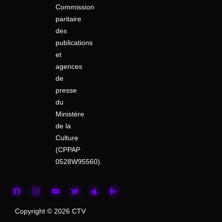
Commission
paritaire
des
publications
et
agences
de
presse
du
Ministère
de la
Culture
(CPPAP
0528W95560).
F
I
Y
T
A
G
a
n
o
w
p
o
c
s
u
i
p
o
e
t
t
t
l
g
Copyright © 2026 CTV
b
a
u
t
e
l