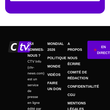
QUI
MONDIAL
A
EN
SOMMES-
2026
PROPOS
DIRECT
NOUS ?
POLITIQUE
NOUS
CTV Info
ÉCRIRE
MONDE
(ctv-
COMITÉ DE
news.com)
VIDÉOS
RÉDACTION
est un
FAIRE
service
CONFIDENTIALITÉ
UN DON
de
CGU
presse
en ligne
MENTIONS
édité par
LÉGALES