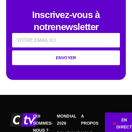
Inscrivez-vous à
notrenewsletter
Email
ENVOYER
QUI
MONDIAL
A
EN
SOMMES-
2026
PROPOS
DIRECT
NOUS ?