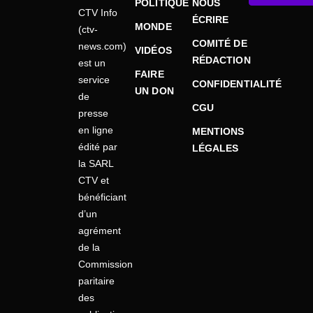
POLITIQUE
NOUS
CTV Info
ÉCRIRE
MONDE
(ctv-
COMITÉ DE
news.com)
VIDÉOS
RÉDACTION
est un
FAIRE
service
CONFIDENTIALITÉ
UN DON
de
CGU
presse
en ligne
MENTIONS
édité par
LÉGALES
la SARL
CTV et
bénéficiant
d’un
agrément
de la
Commission
paritaire
des