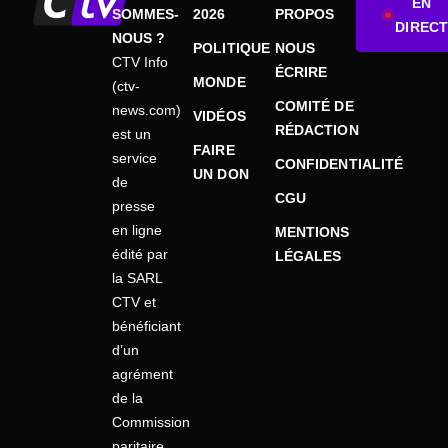
EN
SOMMES-
2026
PROPOS
DIRECT
NOUS ?
POLITIQUE
NOUS
CTV Info
ÉCRIRE
MONDE
(ctv-
COMITÉ DE
news.com)
VIDÉOS
RÉDACTION
est un
FAIRE
service
CONFIDENTIALITÉ
UN DON
de
CGU
presse
en ligne
MENTIONS
édité par
LÉGALES
la SARL
CTV et
bénéficiant
d’un
agrément
de la
Commission
paritaire