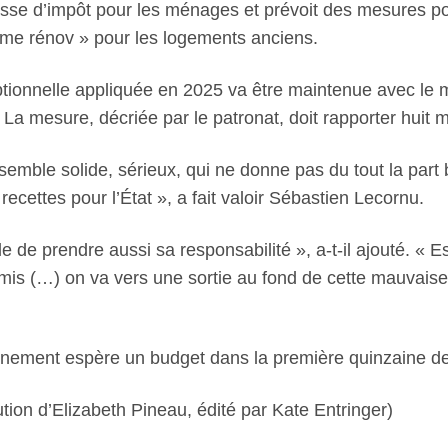
se d’impôt pour les ménages et prévoit des mesures pour
prime rénov » pour les logements anciens.
ptionnelle appliquée en 2025 va être maintenue avec le 
. La mesure, décriée par le patronat, doit rapporter huit m
ble solide, sérieux, qui ne donne pas du tout la part be
ecettes pour l’État », a fait valoir Sébastien Lecornu.
le de prendre aussi sa responsabilité », a-t-il ajouté. « 
omis (…) on va vers une sortie au fond de cette mauvai
ement espère un budget dans la première quinzaine de 
tion d’Elizabeth Pineau, édité par Kate Entringer)