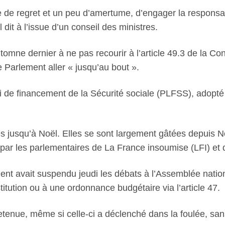
 de regret et un peu d’amertume, d’engager la responsab
 dit à l’issue d’un conseil des ministres.
omne dernier à ne pas recourir à l’article 49.3 de la Cons
e Parlement aller « jusqu’au bout ».
loi de financement de la Sécurité sociale (PLFSS), adopt
jusqu’à Noël. Elles se sont largement gâtées depuis No
i par les parlementaires de La France insoumise (LFI) e
t avait suspendu jeudi les débats à l’Assemblée national
stitution ou à une ordonnance budgétaire via l’article 47.
retenue, même si celle-ci a déclenché dans la foulée, sa