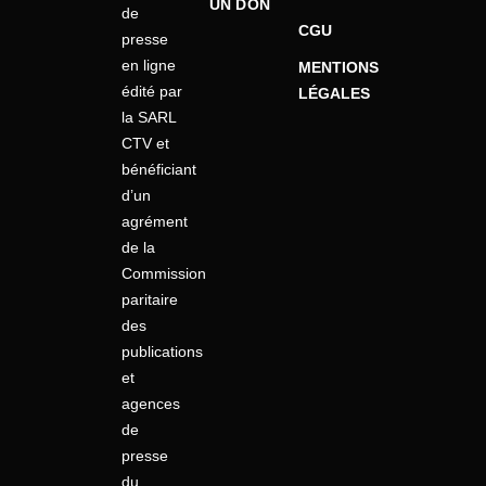
UN DON
de
CGU
presse
en ligne
MENTIONS
édité par
LÉGALES
la SARL
CTV et
bénéficiant
d’un
agrément
de la
Commission
paritaire
des
publications
et
agences
de
presse
du