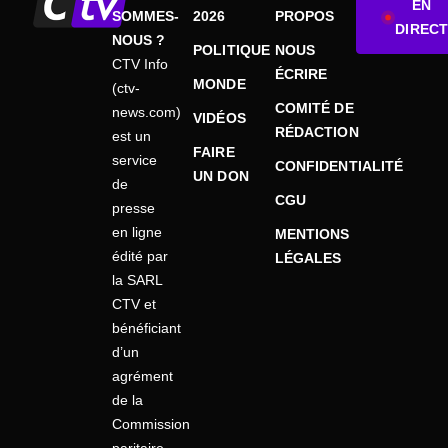
EN
SOMMES-
2026
PROPOS
DIRECT
NOUS ?
POLITIQUE
NOUS
CTV Info
ÉCRIRE
MONDE
(ctv-
COMITÉ DE
news.com)
VIDÉOS
RÉDACTION
est un
FAIRE
service
CONFIDENTIALITÉ
UN DON
de
CGU
presse
en ligne
MENTIONS
édité par
LÉGALES
la SARL
CTV et
bénéficiant
d’un
agrément
de la
Commission