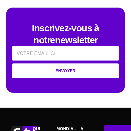
Inscrivez-vous à
notrenewsletter
Email
ENVOYER
QUI
MONDIAL
A